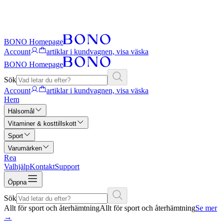
BONO Homepage
Account
artiklar i kundvagnen, visa väska
BONO Homepage
Sök
Account
artiklar i kundvagnen, visa väska
Hem
Hälsomål
Vitaminer & kosttillskott
Sport
Varumärken
Rea
Valhjälp
Kontakt
Support
Öppna
Sök
Allt för sport och återhämtning
Allt för sport och återhämtning
Se mer
→