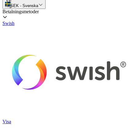
SE
flag
SEK
-
Svenska
Betalningsmetoder
Swish
Visa