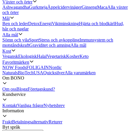
Växter och örter
Ashwagandha
Gurkmeja
Äppelcidervinäger
Ginseng
Maca
Alla växter
och örter
Mål
Ben och leder
Detox
Energi
Viktminskning
Hjärta och blodkärl
Hud,
hår och naglar
Alla mål
Sömn och vila
Sport
Stress och avkoppling
Immunsystem och
motståndskraft
Graviditet och amning
Alla mål
Kost
Vegansk
Ekologisk
Halal
Vegetarisk
Kosher
Keto
Favoritmärken
NOW Foods
FOLIGAIN
Nordic
Naturals
BioTechUSA
Quicksilver
Alla varumärken
Om BONO
Om oss
Blogg
Företagskund?
Kundservice
Kontakt
Vanliga frågor
Nyhetsbrev
Information
Frakt
Betalningsalternativ
Returer
Byt språk