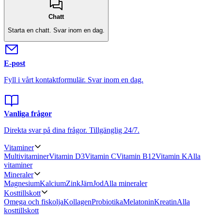
Chatt
Starta en chatt.
Svar inom en dag.
E-post
Fyll i vårt kontaktformulär.
Svar inom en dag.
Vanliga frågor
Direkta svar på dina frågor.
Tillgänglig 24/7.
Vitaminer
Multivitaminer
Vitamin D3
Vitamin C
Vitamin B12
Vitamin K
Alla
vitaminer
Mineraler
Magnesium
Kalcium
Zink
Järn
Jod
Alla mineraler
Kosttillskott
Omega och fiskolja
Kollagen
Probiotika
Melatonin
Kreatin
Alla
kosttillskott