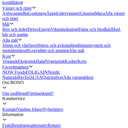
kosttillskott
Växter och örter
Ashwagandha
Gurkmeja
Äppelcidervinäger
Ginseng
Maca
Alla växter
och örter
Mål
Ben och leder
Detox
Energi
Viktminskning
Hjärta och blodkärl
Hud,
hår och naglar
Alla mål
Sömn och vila
Sport
Stress och avkoppling
Immunsystem och
motståndskraft
Graviditet och amning
Alla mål
Kost
Vegansk
Ekologisk
Halal
Vegetarisk
Kosher
Keto
Favoritmärken
NOW Foods
FOLIGAIN
Nordic
Naturals
BioTechUSA
Quicksilver
Alla varumärken
Om BONO
Om oss
Blogg
Företagskund?
Kundservice
Kontakt
Vanliga frågor
Nyhetsbrev
Information
Frakt
Betalningsalternativ
Returer