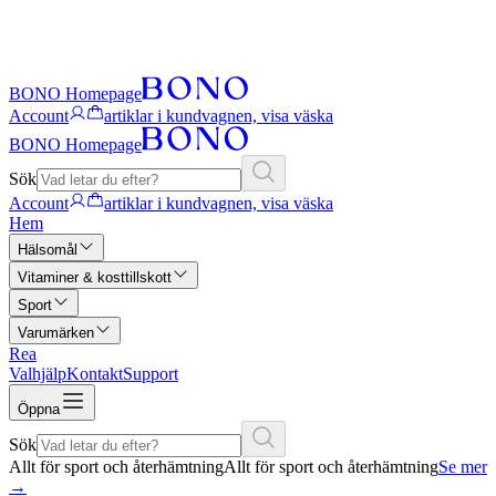
BONO Homepage
Account
artiklar i kundvagnen, visa väska
BONO Homepage
Sök
Account
artiklar i kundvagnen, visa väska
Hem
Hälsomål
Vitaminer & kosttillskott
Sport
Varumärken
Rea
Valhjälp
Kontakt
Support
Öppna
Sök
Allt för sport och återhämtning
Allt för sport och återhämtning
Se mer
→