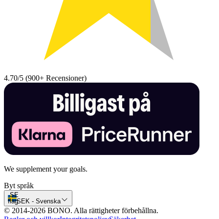
4.70/5
(
900+
Recensioner
)
We supplement your goals.
Byt språk
SE
flag
SEK
-
Svenska
© 2014-2026 BONO. Alla rättigheter förbehållna.