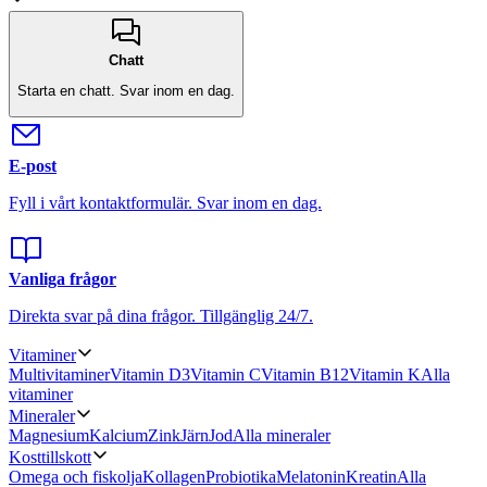
Chatt
Starta en chatt.
Svar inom en dag.
E-post
Fyll i vårt kontaktformulär.
Svar inom en dag.
Vanliga frågor
Direkta svar på dina frågor.
Tillgänglig 24/7.
Vitaminer
Multivitaminer
Vitamin D3
Vitamin C
Vitamin B12
Vitamin K
Alla
vitaminer
Mineraler
Magnesium
Kalcium
Zink
Järn
Jod
Alla mineraler
Kosttillskott
Omega och fiskolja
Kollagen
Probiotika
Melatonin
Kreatin
Alla