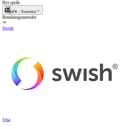
Byt språk
SE
flag
SEK
-
Svenska
Betalningsmetoder
Swish
Visa