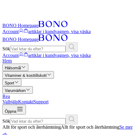
BONO Homepage
Account
artiklar i kundvagnen, visa väska
BONO Homepage
Sök
Account
artiklar i kundvagnen, visa väska
Hem
Hälsomål
Vitaminer & kosttillskott
Sport
Varumärken
Rea
Valhjälp
Kontakt
Support
Öppna
Sök
Allt för sport och återhämtning
Allt för sport och återhämtning
Se mer
→