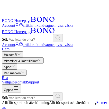
BONO Homepage
Account
artiklar i kundvagnen, visa väska
BONO Homepage
Sök
Account
artiklar i kundvagnen, visa väska
Hem
Hälsomål
Vitaminer & kosttillskott
Sport
Varumärken
Rea
Valhjälp
Kontakt
Support
Öppna
Sök
Allt för sport och återhämtning
Allt för sport och återhämtning
Se mer
→