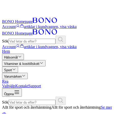
BONO Homepage
Account
artiklar i kundvagnen, visa väska
BONO Homepage
Sök
Account
artiklar i kundvagnen, visa väska
Hem
Hälsomål
Vitaminer & kosttillskott
Sport
Varumärken
Rea
Valhjälp
Kontakt
Support
Öppna
Sök
Allt för sport och återhämtning
Allt för sport och återhämtning
Se mer
→