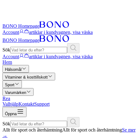
BONO Homepage
Account
artiklar i kundvagnen, visa väska
BONO Homepage
Sök
Account
artiklar i kundvagnen, visa väska
Hem
Hälsomål
Vitaminer & kosttillskott
Sport
Varumärken
Rea
Valhjälp
Kontakt
Support
Öppna
Sök
Allt för sport och återhämtning
Allt för sport och återhämtning
Se mer
→