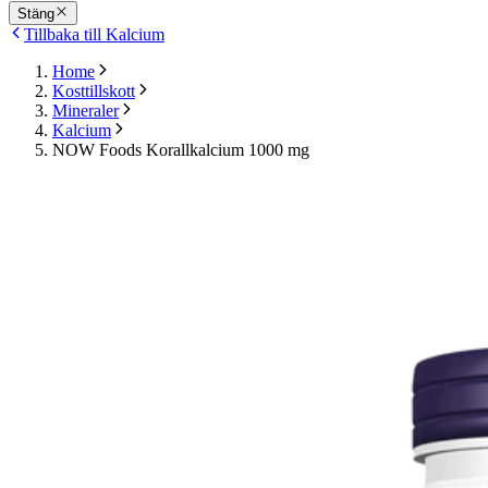
Stäng
Tillbaka till Kalcium
Home
Kosttillskott
Mineraler
Kalcium
NOW Foods Korallkalcium 1000 mg