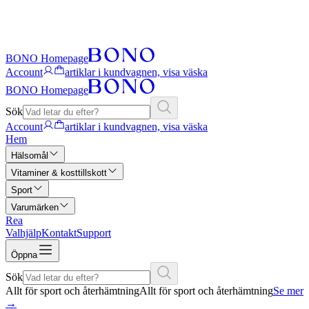
BONO Homepage
Account
artiklar i kundvagnen, visa väska
BONO Homepage
Sök
Account
artiklar i kundvagnen, visa väska
Hem
Hälsomål
Vitaminer & kosttillskott
Sport
Varumärken
Rea
Valhjälp
Kontakt
Support
Öppna
Sök
Allt för sport och återhämtning
Allt för sport och återhämtning
Se mer
→