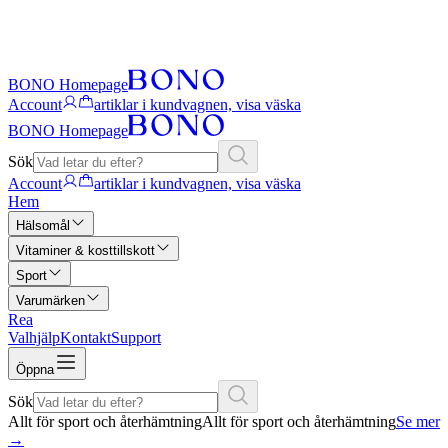
BONO Homepage
Account
artiklar i kundvagnen, visa väska
BONO Homepage
Sök
Account
artiklar i kundvagnen, visa väska
Hem
Hälsomål
Vitaminer & kosttillskott
Sport
Varumärken
Rea
Valhjälp
Kontakt
Support
Öppna
Sök
Allt för sport och återhämtning
Allt för sport och återhämtning
Se mer
→