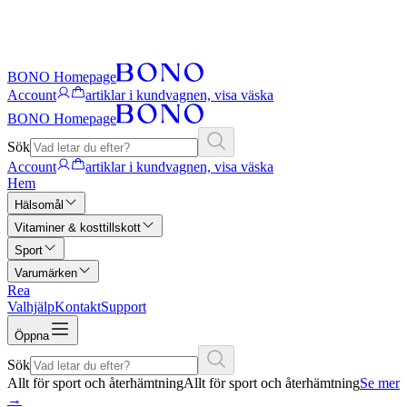
BONO Homepage
Account
artiklar i kundvagnen, visa väska
BONO Homepage
Sök
Account
artiklar i kundvagnen, visa väska
Hem
Hälsomål
Vitaminer & kosttillskott
Sport
Varumärken
Rea
Valhjälp
Kontakt
Support
Öppna
Sök
Allt för sport och återhämtning
Allt för sport och återhämtning
Se mer
→