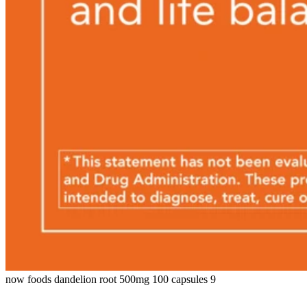
now foods dandelion root 500mg 100 capsules 9