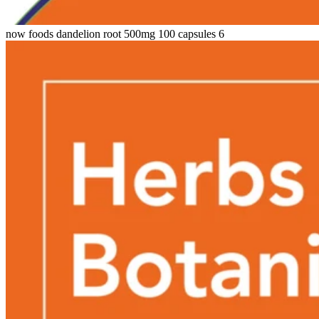
now foods dandelion root 500mg 100 capsules 6