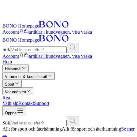
BONO Homepage
Account
artiklar i kundvagnen, visa väska
BONO Homepage
Sök
Account
artiklar i kundvagnen, visa väska
Hem
Hälsomål
Vitaminer & kosttillskott
Sport
Varumärken
Rea
Valhjälp
Kontakt
Support
Öppna
Sök
Allt för sport och återhämtning
Allt för sport och återhämtning
Se mer
→