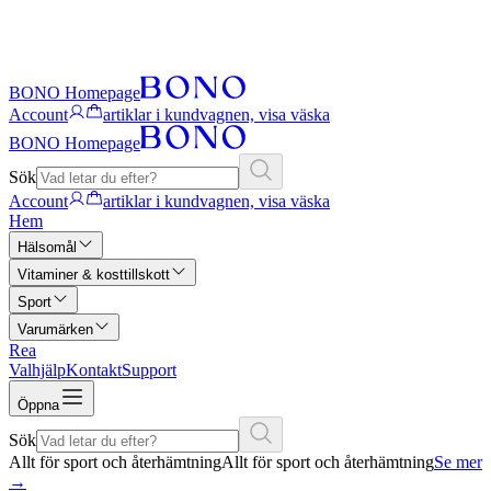
BONO Homepage
Account
artiklar i kundvagnen, visa väska
BONO Homepage
Sök
Account
artiklar i kundvagnen, visa väska
Hem
Hälsomål
Vitaminer & kosttillskott
Sport
Varumärken
Rea
Valhjälp
Kontakt
Support
Öppna
Sök
Allt för sport och återhämtning
Allt för sport och återhämtning
Se mer
→