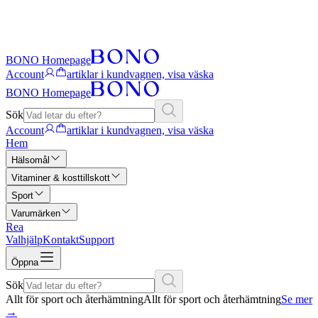
BONO Homepage
Account
artiklar i kundvagnen, visa väska
BONO Homepage
Sök
Account
artiklar i kundvagnen, visa väska
Hem
Hälsomål
Vitaminer & kosttillskott
Sport
Varumärken
Rea
Valhjälp
Kontakt
Support
Öppna
Sök
Allt för sport och återhämtning
Allt för sport och återhämtning
Se mer
→