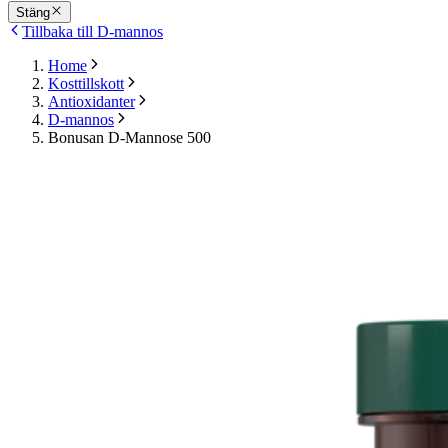
Stäng
Tillbaka till D-mannos
Home
Kosttillskott
Antioxidanter
D-mannos
Bonusan D-Mannose 500