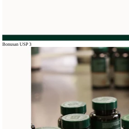
Bonusan USP 3