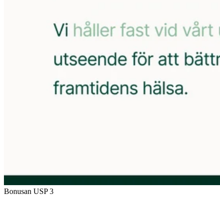
Bonusan USP 3