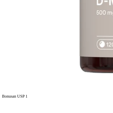
Bonusan USP 1