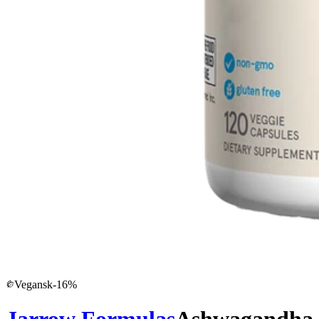
Vegansk
-
16
%