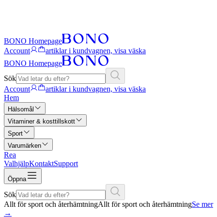
BONO Homepage
Account
artiklar i kundvagnen, visa väska
BONO Homepage
Sök
Account
artiklar i kundvagnen, visa väska
Hem
Hälsomål
Vitaminer & kosttillskott
Sport
Varumärken
Rea
Valhjälp
Kontakt
Support
Öppna
Sök
Allt för sport och återhämtning
Allt för sport och återhämtning
Se mer
→