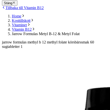
Stäng
Tillbaka till Vitamin B12
Home
Kosttillskott
Vitaminer
Vitamin B12
Jarrow Formulas Metyl B-12 & Metyl Folat
jarrow formulas methyl b 12 methyl folate körsbärssmak 60
sugtabletter 1