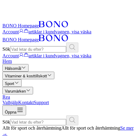
BONO Homepage
Account
artiklar i kundvagnen, visa väska
BONO Homepage
Sök
Account
artiklar i kundvagnen, visa väska
Hem
Hälsomål
Vitaminer & kosttillskott
Sport
Varumärken
Rea
Valhjälp
Kontakt
Support
Öppna
Sök
Allt för sport och återhämtning
Allt för sport och återhämtning
Se mer
→