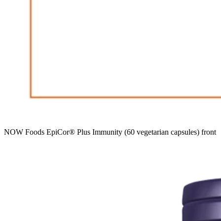
NOW Foods EpiCor® Plus Immunity (60 vegetarian capsules) front