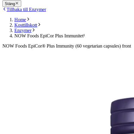
Stäng
Tillbaka till Enzymer
Home
Kosttillskott
Enzymer
NOW Foods EpiCor Plus Immunitet¹
NOW Foods EpiCor® Plus Immunity (60 vegetarian capsules) front