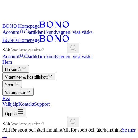
BONO Homepage
Account
artiklar i kundvagnen, visa väska
BONO Homepage
Sök
Account
artiklar i kundvagnen, visa väska
Hem
Hälsomål
Vitaminer & kosttillskott
Sport
Varumärken
Rea
Valhjälp
Kontakt
Support
Öppna
Sök
Allt för sport och återhämtning
Allt för sport och återhämtning
Se mer
→