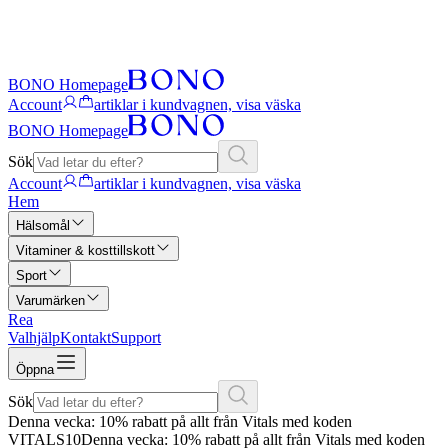
BONO Homepage
Account
artiklar i kundvagnen, visa väska
BONO Homepage
Sök
Account
artiklar i kundvagnen, visa väska
Hem
Hälsomål
Vitaminer & kosttillskott
Sport
Varumärken
Rea
Valhjälp
Kontakt
Support
Öppna
Sök
Denna vecka: 10% rabatt på allt från Vitals med koden
VITALS10
Denna vecka: 10% rabatt på allt från Vitals med koden