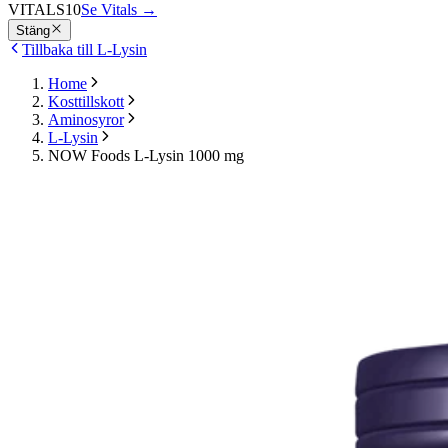
VITALS10
Se Vitals
→
Stäng
Tillbaka till L-Lysin
Home
Kosttillskott
Aminosyror
L-Lysin
NOW Foods L-Lysin 1000 mg