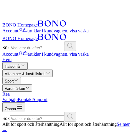
BONO Homepage
Account
artiklar i kundvagnen, visa väska
BONO Homepage
Sök
Account
artiklar i kundvagnen, visa väska
Hem
Hälsomål
Vitaminer & kosttillskott
Sport
Varumärken
Rea
Valhjälp
Kontakt
Support
Öppna
Sök
Allt för sport och återhämtning
Allt för sport och återhämtning
Se mer
→