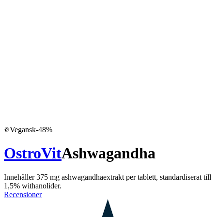
Vegansk
-
48
%
OstroVit
Ashwagandha
Innehåller 375 mg ashwagandhaextrakt per tablett, standardiserat till
1,5% withanolider.
Recensioner