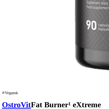
Vegansk
OstroVit
Fat Burner¹ eXtreme