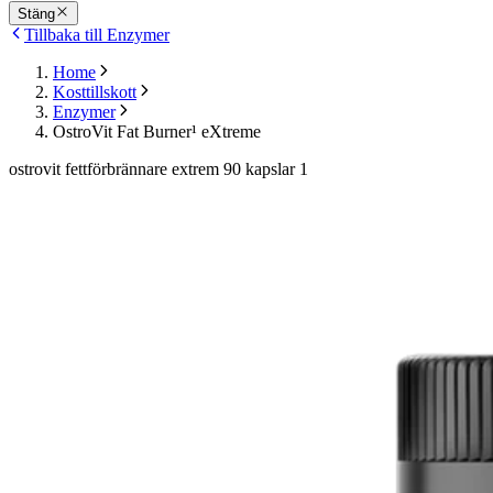
Stäng
Tillbaka till Enzymer
Home
Kosttillskott
Enzymer
OstroVit Fat Burner¹ eXtreme
ostrovit fettförbrännare extrem 90 kapslar 1