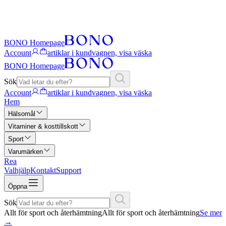
BONO Homepage
Account
artiklar i kundvagnen, visa väska
BONO Homepage
Sök
Account
artiklar i kundvagnen, visa väska
Hem
Hälsomål
Vitaminer & kosttillskott
Sport
Varumärken
Rea
Valhjälp
Kontakt
Support
Öppna
Sök
Allt för sport och återhämtning
Allt för sport och återhämtning
Se mer
→